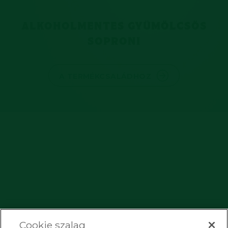
ALKOHOLMENTES GYÜMÖLCSÖS
SOPRONI
A TERMÉKCSALÁDHOZ
Cookie szalag