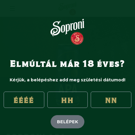
Elmúltál már 18 éves?
Kérjük, a belépéshez add meg születési dátumod!
BELÉPEK