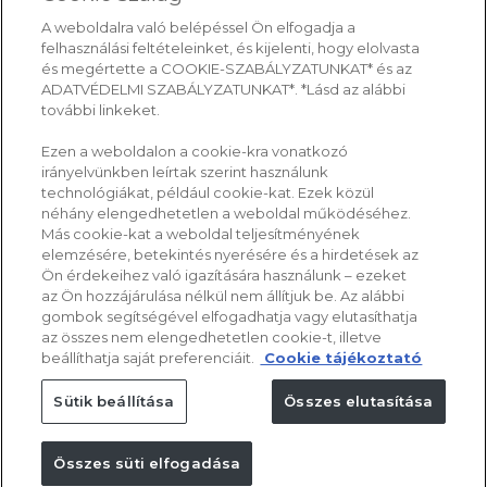
A weboldalra való belépéssel Ön elfogadja a
felhasználási feltételeinket, és kijelenti, hogy elolvasta
és megértette a COOKIE-SZABÁLYZATUNKAT* és az
ADATVÉDELMI SZABÁLYZATUNKAT*. *Lásd az alábbi
további linkeket.
Ezen a weboldalon a cookie-kra vonatkozó
irányelvünkben leírtak szerint használunk
technológiákat, például cookie-kat. Ezek közül
néhány elengedhetetlen a weboldal működéséhez.
Más cookie-kat a weboldal teljesítményének
elemzésére, betekintés nyerésére és a hirdetések az
Ön érdekeihez való igazítására használunk – ezeket
az Ön hozzájárulása nélkül nem állítjuk be. Az alábbi
gombok segítségével elfogadhatja vagy elutasíthatja
az összes nem elengedhetetlen cookie-t, illetve
beállíthatja saját preferenciáit.
Cookie tájékoztató
Sütik beállítása
Összes elutasítása
Összes süti elfogadása