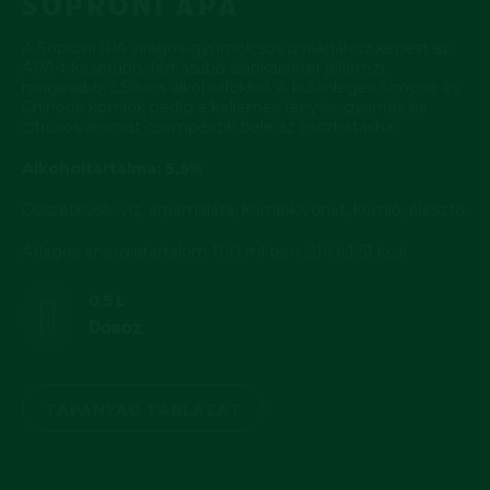
SOPRONI APA
A Soproni IPA virágos-gyümölcsös ízvilágához képest az
APA-t keserűbb, férfiasabb alapkarakter jellemzi,
magasabb, 5,5%-os alkoholfokkal. A különleges Simcoe és
Chinook komlók pedig a kellemes fenyős, gyantás és
citrusos aromát csempészik bele az összhatásba.
Alkoholtartalma: 5,5%
Összetevők: víz, árpamaláta, komlókivonat, komló, élesztő.
Átlagos energiatartalom 100 ml-ben: 214 kJ/51 kcal.
0,5 L
Doboz
TÁPANYAG TÁBLÁZAT