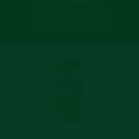
A TERMÉKCSALÁDHOZ
Previous slide
Next 