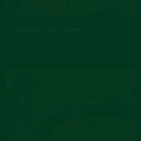
Mogyoróvajas rizstészta
40 PERC
HALADÓ