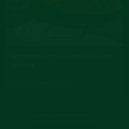
Sajtkrémes sztrapacska kolbásszal
besütve
KEZDŐ
FŐÉTEL
HÚSOS
TOVÁBB A RECEPTEKHEZ