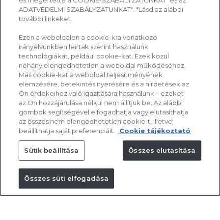
és megértette a COOKIE-SZABÁLYZATUNKAT* és az
ADATVÉDELMI SZABÁLYZATUNKAT*. *Lásd az alábbi
további linkeket.
Ezen a weboldalon a cookie-kra vonatkozó
irányelvünkben leírtak szerint használunk
technológiákat, például cookie-kat. Ezek közül
néhány elengedhetetlen a weboldal működéséhez.
Más cookie-kat a weboldal teljesítményének
elemzésére, betekintés nyerésére és a hirdetések az
Ön érdekeihez való igazítására használunk – ezeket
az Ön hozzájárulása nélkül nem állítjuk be. Az alábbi
gombok segítségével elfogadhatja vagy elutasíthatja
az összes nem elengedhetetlen cookie-t, illetve
beállíthatja saját preferenciáit.
Cookie tájékoztató
Sütik beállítása
Összes elutasítása
Összes süti elfogadása