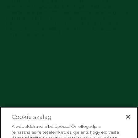
125 évben rengeteg dolog változott, vannak értékek,
amelyekhez ragaszkodunk. Tiszteljük a tradíciókat,
söreinket a legnagyobb szakértelemmel, lehetőleg hazai
alapanyagok felhasználásával készítjük el, de fontos
értékünk a változás is. Ezért amellett, hogy büszkén
tekintünk vissza az eddig megtett útra, folyamatos
tervezéssel várjuk a jövőt.
Cookie szalag
A weboldalra való belépéssel Ön elfogadja a
felhasználási feltételeinket, és kijelenti, hogy elolvasta