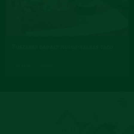
Fűszeres darált húsos-salsás taco
30 PERC
KEZDŐ