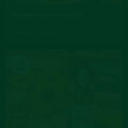
Mogyoróvajas rizstészta
40 PERC
HALADÓ