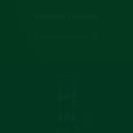
SOPRONI LAGEREK
A TERMÉKCSALÁDHOZ
Previous slide
Next 