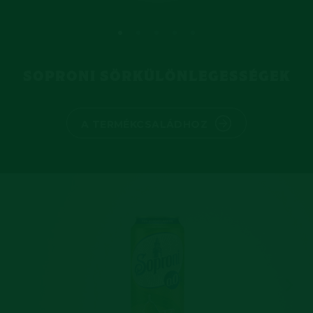
SOPRONI SÖRKÜLÖNLEGESSÉGEK
A TERMÉKCSALÁDHOZ
Previous slide
Next 