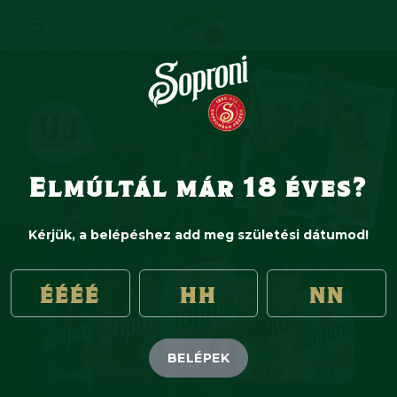
Elmúltál már 18 éves?
Kérjük, a belépéshez add meg születési dátumod!
BELÉPEK