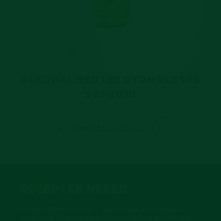
ALKOHOLMENTES GYÜMÖLCSÖS
SOPRONI
A TERMÉKCSALÁDHOZ
RECEPTEK NEKED
Megéheztél a kedvenc Sopronidat kortyolgatva?
Vagy csak kíváncsi vagy, melyik sörhöz milyen étel