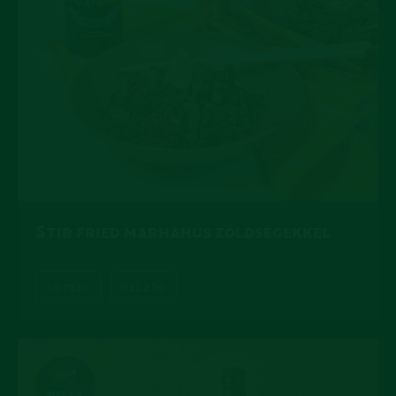
Stir fried marhahús zöldségekkel
30 PERC
HALADÓ