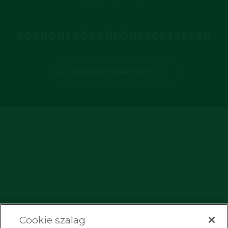
SOPRONI SÖRKÜLÖNLEGESSÉGEK
A TERMÉKCSALÁDHOZ
Cookie szalag