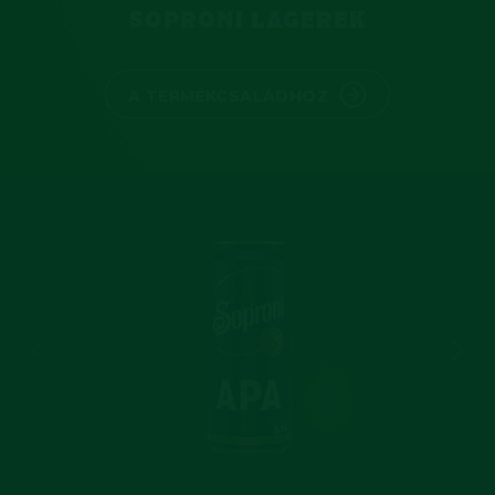
SOPRONI LAGEREK
A TERMÉKCSALÁDHOZ
Previous slide
Next 