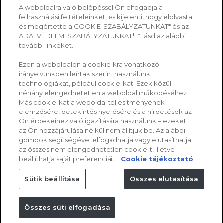
A weboldalra való belépéssel Ön elfogadja a
felhasználási feltételeinket, és kijelenti, hogy elolvasta
és megértette a COOKIE-SZABÁLYZATUNKAT* és az
ADATVÉDELMI SZABÁLYZATUNKAT*. *Lásd az alábbi
további linkeket.
Ezen a weboldalon a cookie-kra vonatkozó
irányelvünkben leírtak szerint használunk
technológiákat, például cookie-kat. Ezek közül
néhány elengedhetetlen a weboldal működéséhez.
Más cookie-kat a weboldal teljesítményének
elemzésére, betekintés nyerésére és a hirdetések az
Ön érdekeihez való igazítására használunk – ezeket
az Ön hozzájárulása nélkül nem állítjuk be. Az alábbi
gombok segítségével elfogadhatja vagy elutasíthatja
az összes nem elengedhetetlen cookie-t, illetve
beállíthatja saját preferenciáit.
Cookie tájékoztató
Sütik beállítása
Összes elutasítása
Összes süti elfogadása