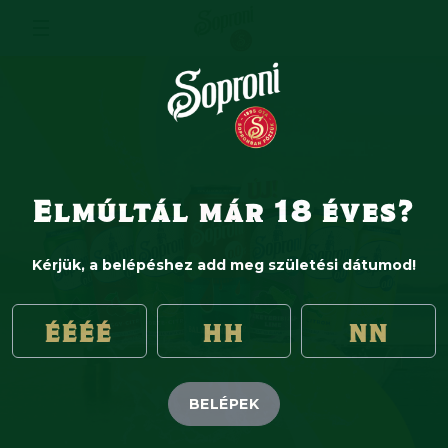
Elmúltál már 18 éves?
Kérjük, a belépéshez add meg születési dátumod!
BELÉPEK