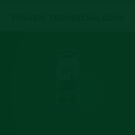
TOVÁBBI TERMÉKCSALÁDOK
Previous slide
Next 