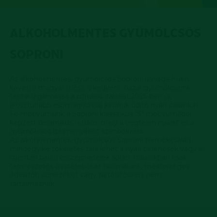
ALKOHOLMENTES GYÜMÖLCSÖS
SOPRONI
Az alkoholmentes, gyümölcsös Soproni ízvilága hűen
követi a magyar ízlést, a kedvenc hazai gyümölcseink
teszik izgalmassá a citrusos italokat.2025-ben új,
letisztultabb csomagolással kínáljuk üdítő nyári italainkat.
Fő motívumunk a Soproni klasszikus "S" motívumából
képzett dinamikus hullám, mely a végtelen nyarat és a
gyümölcsös ízélményeket szimbolizálja.
Az alkoholmentes, gyümölcsös Soproni termékcsalád
mindegyike tökéletes társ lehet a nyári pihenések vagy a
spontán baráti összejövetelek során. Italainkban csak
természetes összetevőket használunk, mesterséges
édesítőt, színezéket vagy tartósítószert nem
tartalmaznak.